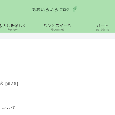
暮らしを楽しく
パンとスイーツ
パート
Review
Gourmet
part-time
次
性について