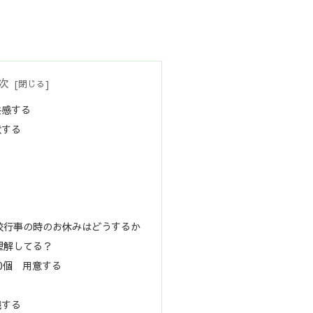
次
共感する
意する
校行事の時のお休みはどうするか
理解してる？
0個 用意する
識する