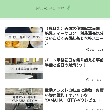
【奥日光】英国大使館記念公園
絶景ティーサロン 別荘滞在気分
でいただく英国紅茶と本格スコー
ン
2021.10.23
パート事務初日を乗り超える事前
準備と当日の対策5つ！
2021.09.29
電動アシスト自転車は通勤・お買
い物に便利！オシャレな
YAMAHA CITY-Vのレビュー
2021.09.22